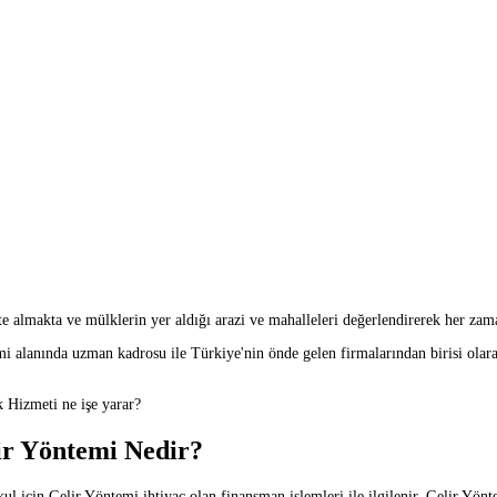
almakta ve mülklerin yer aldığı arazi ve mahalleleri değerlendirerek her zaman
anında uzman kadrosu ile Türkiye'nin önde gelen firmalarından birisi olara
Hizmeti ne işe yarar?
ir Yöntemi Nedir?
çin Gelir Yöntemi ihtiyaç olan finansman işlemleri ile ilgilenir. Gelir Yönt