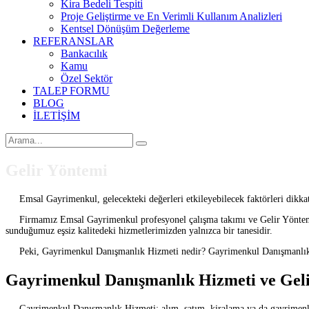
Kira Bedeli Tespiti
Proje Geliştirme ve En Verimli Kullanım Analizleri
Kentsel Dönüşüm Değerleme
REFERANSLAR
Bankacılık
Kamu
Özel Sektör
TALEP FORMU
BLOG
İLETİŞİM
Gelir Yöntemi
Emsal Gayrimenkul, gelecekteki değerleri etkileyebilecek faktörleri dikkate 
Firmamız Emsal Gayrimenkul profesyonel çalışma takımı ve Gelir Yöntemi al
sunduğumuz eşsiz kalitedeki hizmetlerimizden yalnızca bir tanesidir.
Peki, Gayrimenkul Danışmanlık Hizmeti nedir? Gayrimenkul Danışmanlık 
Gayrimenkul Danışmanlık Hizmeti ve Gel
Gayrimenkul Danışmanlık Hizmeti; alım, satım, kiralama ya da gayrimenkul i