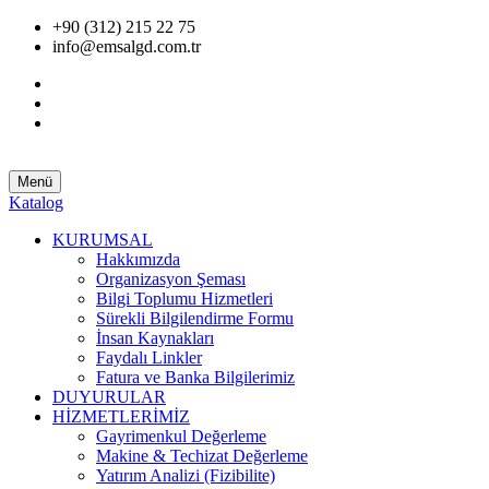
+90 (312) 215 22 75
info@emsalgd.com.tr
Menü
Katalog
KURUMSAL
Hakkımızda
Organizasyon Şeması
Bilgi Toplumu Hizmetleri
Sürekli Bilgilendirme Formu
İnsan Kaynakları
Faydalı Linkler
Fatura ve Banka Bilgilerimiz
DUYURULAR
HİZMETLERİMİZ
Gayrimenkul Değerleme
Makine & Techizat Değerleme
Yatırım Analizi (Fizibilite)