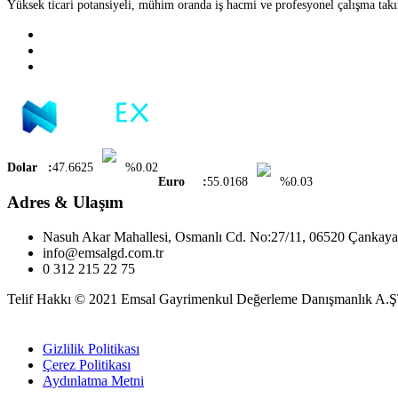
Yüksek ticari potansiyeli, mühim oranda iş hacmi ve profesyonel çalışma takım
Dolar :
47.6625
%0.02
Euro :
55.0168
%0.03
Adres & Ulaşım
Nasuh Akar Mahallesi, Osmanlı Cd. No:27/11, 06520 Çank
info@emsalgd.com.tr
0 312 215 22 75
Telif Hakkı © 2021
Emsal Gayrimenkul Değerleme Danışmanlık A.Ş
®
MakroKEY
Gizlilik Politikası
Çerez Politikası
Aydınlatma Metni