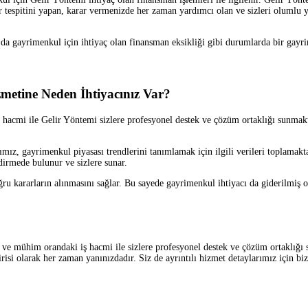
ğer tespitini yapan, karar vermenizde her zaman yardımcı olan ve sizleri olumlu 
 gayrimenkul için ihtiyaç olan finansman eksikliği gibi durumlarda bir gayr
metine Neden İhtiyacınız Var?
acmi ile Gelir Yöntemi sizlere profesyonel destek ve çözüm ortaklığı sunmakta
 gayrimenkul piyasası trendlerini tanımlamak için ilgili verileri toplamakta 
irmede bulunur ve sizlere sunar.
u kararların alınmasını sağlar. Bu sayede gayrimenkul ihtiyacı da giderilmiş 
 mühim orandaki iş hacmi ile sizlere profesyonel destek ve çözüm ortaklığı
si olarak her zaman yanınızdadır. Siz de ayrıntılı hizmet detaylarımız için bizl